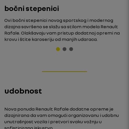
bočni stepenici
Ovi bočni stepenici novog sportskog i modernog
dizajna savršeno se slažu sa stilom modela Renault
Rafale. Olakšavaju vam pristup dodatnoj opremi na
krovu i štite karoseriju od manjih udaraca.
udobnost
Nova ponuda Renault Rafale dodatne opreme je
dizajnirana da vam omogući organizovanu i udobnu
unutrašnjost vozila i pretvori svaku vožnju u
sofisticirano iskustvo.