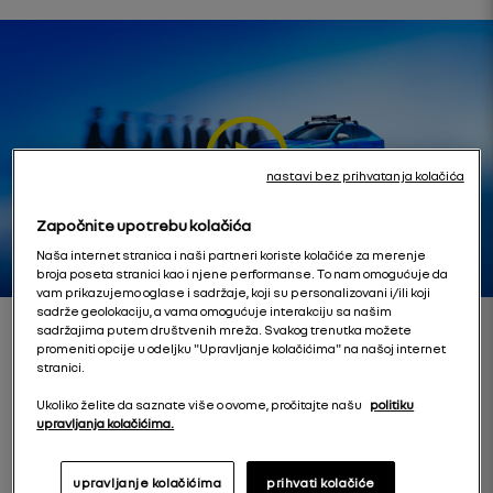
nastavi bez prihvatanja kolačića
Započnite upotrebu kolačića
Naša internet stranica i naši partneri koriste kolačiće za merenje
broja poseta stranici kao i njene performanse. To nam omogućuje da
vam prikazujemo oglase i sadržaje, koji su personalizovani i/ili koji
sadrže geolokaciju, a vama omogućuje interakciju sa našim
sadržajima putem društvenih mreža. Svakog trenutka možete
promeniti opcije u odeljku "Upravljanje kolačićima" na našoj internet
stranici.
Ukoliko želite da saznate više o ovome, pročitajte našu
politiku
upravljanja kolačićima.
dizajn
upravljanje kolačićima
prihvati kolačiće