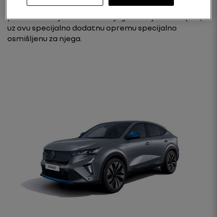
Neka se vaš Renault Rafale izdvaja iz mase. Dodajte
personalizaciju ili istaknite njegov dizajn SUV kupea,
uz ovu specijalno dodatnu opremu specijalno
osmišljenu za njega.