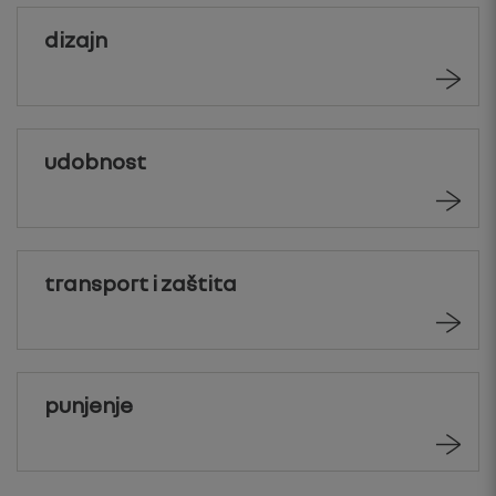
dizajn
udobnost
transport i zaštita
punjenje