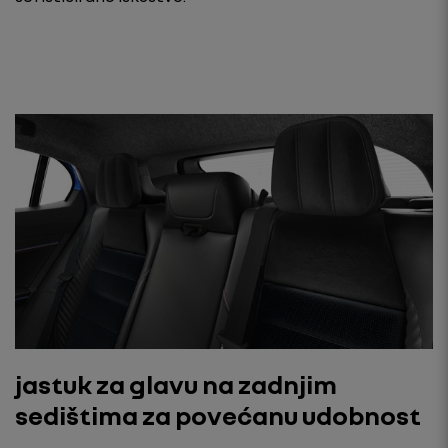
jastuk za glavu na zadnjim
sedištima za povećanu udobnost