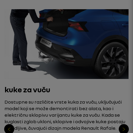
kuke za vuču
Dostupne su različite vrste kuka za vuču, uključujući
model koji se može demontirati bez alata, kao i
električnu sklopivu varijantu kuke za vuču. Kada se
kuglasti zglob ukloni, sklopive i odvojive kuke postaju
nevidljive, čuvajući dizajn modela Renault Rafale.