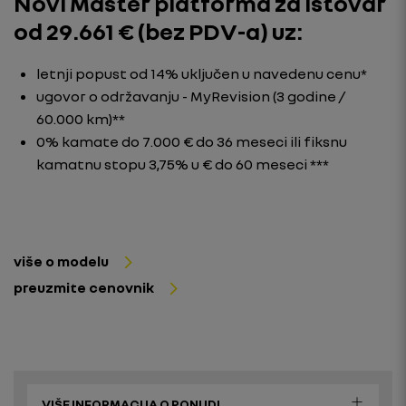
Novi Master platforma za istovar
od 29.661 € (bez PDV-a) uz:
letnji popust od 14% uključen u navedenu cenu*
ugovor o održavanju - MyRevision (3 godine /
60.000 km)**
0% kamate do 7.000 € do 36 meseci ili fiksnu
kamatnu stopu 3,75% u € do 60 meseci ***
više o modelu
preuzmite cenovnik
VIŠE INFORMACIJA O PONUDI