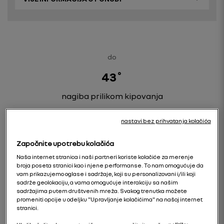
do
43˚
nagiba prilikom kipovanja
do
nastavi bez prihvatanja kolačića
1465 kg
Započnite upotrebu kolačića
kapaciteta nosivosti aluminijumske platforme za
Naša internet stranica i naši partneri koriste kolačiće za merenje
istovar *
broja poseta stranici kao i njene performanse. To nam omogućuje da
vam prikazujemo oglase i sadržaje, koji su personalizovani i/ili koji
brojne
sadrže geolokaciju, a vama omogućuje interakciju sa našim
sadržajima putem društvenih mreža. Svakog trenutka možete
promeniti opcije u odeljku "Upravljanje kolačićima" na našoj internet
dostupne verzije
stranici.