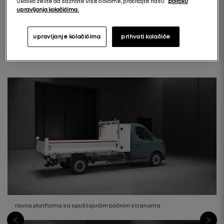
Ukoliko želite da saznate više o ovome, pročitajte našu
politiku
upravljanja kolačićima.
*Verzija sa 3,5 tone dizel, L2H1
upravljanje kolačićima
prihvati kolačiće
ravna platforma sa spuštajućim bočnim stranama