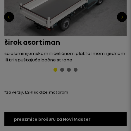
širok asortiman
sa aluminijumskom ili čeličnom platformom i jednom
ili tri spuštajuće bočne strane
*za verziju L2H1 sa dizel motorom
preuzmite brošuru za Novi Master