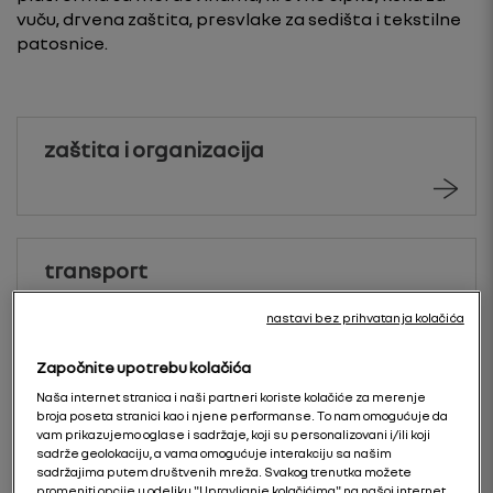
vuču, drvena zaštita, presvlake za sedišta i tekstilne
patosnice.
zaštita i organizacija
transport
nastavi bez prihvatanja kolačića
Započnite upotrebu kolačića
kabina
Naša internet stranica i naši partneri koriste kolačiće za merenje
broja poseta stranici kao i njene performanse. To nam omogućuje da
vam prikazujemo oglase i sadržaje, koji su personalizovani i/ili koji
sadrže geolokaciju, a vama omogućuje interakciju sa našim
sadržajima putem društvenih mreža. Svakog trenutka možete
promeniti opcije u odeljku "Upravljanje kolačićima" na našoj internet