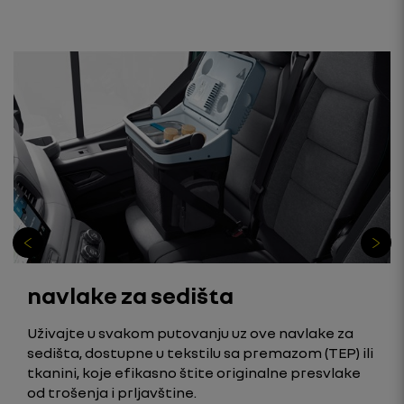
navlake za sedišta
Uživajte u svakom putovanju uz ove navlake za
sedišta, dostupne u tekstilu sa premazom (TEP) ili
tkanini, koje efikasno štite originalne presvlake
od trošenja i prljavštine.