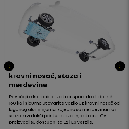
krovni nosač, staza i
merdevine
Povećajte kapacitet za transport do dodatnih
160 kg i sigurno utovarite vozilo uz krovni nosač od
laganog aluminijuma, zajedno sa merdevinama i
stazom za lakši pristup sa zadnje strane. Ovi
proizvodi su dostupni za L2 i L3 verzije.