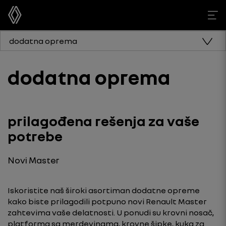
dodatna oprema
dodatna oprema
prilagođena rešenja za vaše
potrebe
Novi Master
Iskoristite naš široki asortiman dodatne opreme
kako biste prilagodili potpuno novi Renault Master
zahtevima vaše delatnosti. U ponudi su krovni nosač,
platforma sa merdevinama, krovne šipke, kuka za