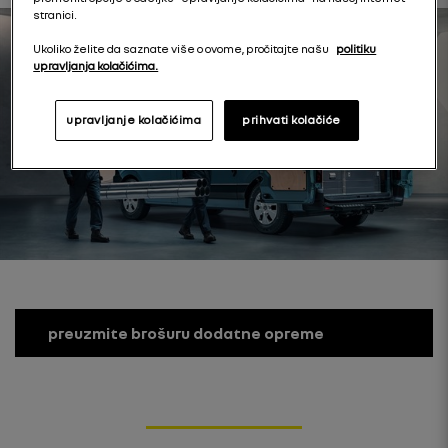
stranici.
Ukoliko želite da saznate više o ovome, pročitajte našu
politiku
upravljanja kolačićima.
upravljanje kolačićima
prihvati kolačiće
preuzmite brošuru dodatne opreme