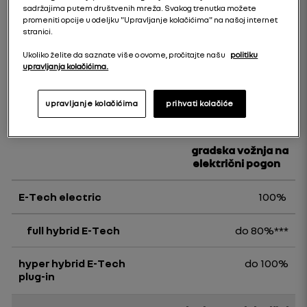
goriva
sadržajima putem društvenih mreža. Svakog trenutka možete
promeniti opcije u odeljku "Upravljanje kolačićima" na našoj internet
stranici.
100%
Ukoliko želite da saznate više o ovome, pročitajte našu
politiku
upravljanja kolačićima.
do 40%
do 75%
upravljanje kolačićima
prihvati kolačiće
gradska vožnja na
električni pogon
100%
do 80%***
do 100%