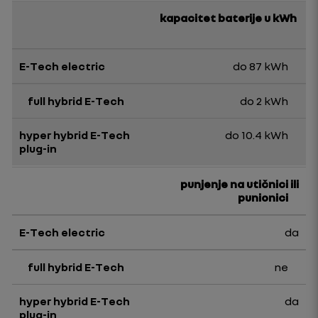
kapacitet baterije u kWh
do 87 kWh
do 2 kWh
do 10.4 kWh
punjenje na utičnici ili
punionici
da
ne
da