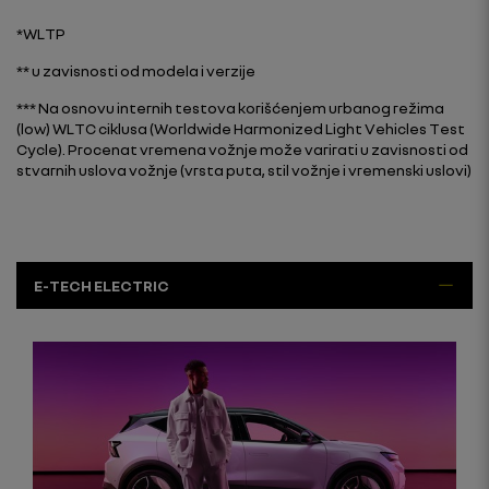
*WLTP
** u zavisnosti od modela i verzije
*** Na osnovu internih testova korišćenjem urbanog režima
(low) WLTC ciklusa (Worldwide Harmonized Light Vehicles Test
Cycle). Procenat vremena vožnje može varirati u zavisnosti od
stvarnih uslova vožnje (vrsta puta, stil vožnje i vremenski uslovi)
E-TECH ELECTRIC