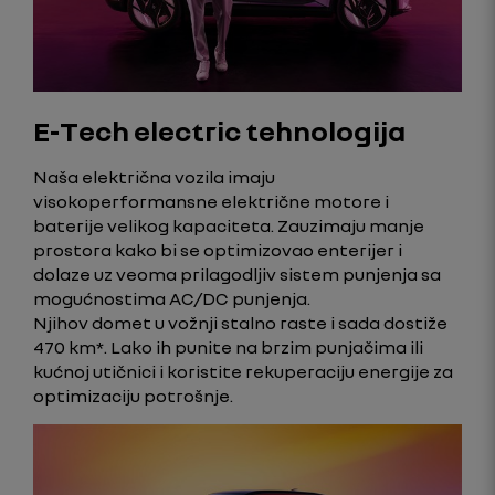
E-Tech electric tehnologija
Naša električna vozila imaju
visokoperformansne električne motore i
baterije velikog kapaciteta. Zauzimaju manje
prostora kako bi se optimizovao enterijer i
dolaze uz veoma prilagodljiv sistem punjenja sa
mogućnostima AC/DC punjenja.
Njihov domet u vožnji stalno raste i sada dostiže
470 km*. Lako ih punite na brzim punjačima ili
kućnoj utičnici i koristite rekuperaciju energije za
optimizaciju potrošnje.