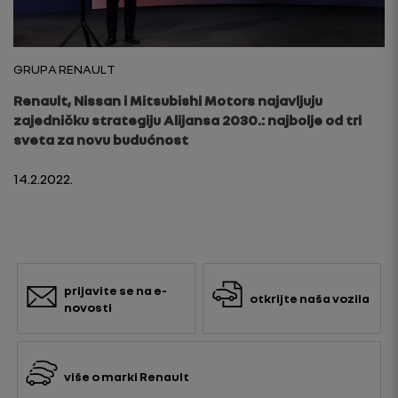
GRUPA RENAULT
Renault, Nissan i Mitsubishi Motors najavljuju
zajedničku strategiju Alijansa 2030.: najbolje od tri
sveta za novu budućnost
14.2.2022.
prijavite se na e-
otkrijte naša vozila
novosti
više o marki Renault