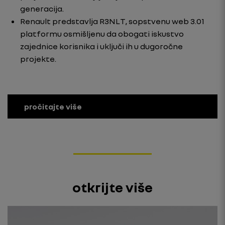
generacija.
Renault predstavlja R3NLT, sopstvenu web 3.01
platformu osmišljenu da obogati iskustvo
zajednice korisnika i uključi ih u dugoročne
projekte.
pročitajte više
otkrijte više