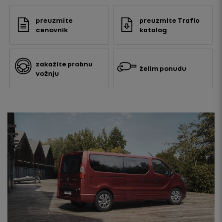
preuzmite
preuzmite Trafic
cenovnik
katalog
zakažite probnu
želim ponudu
vožnju