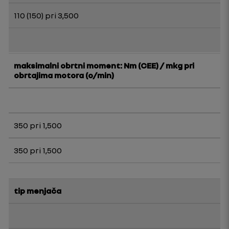
110 (150) pri 3,500
maksimalni obrtni moment: Nm (CEE) / mkg pri
obrtajima motora (o/min)
350 pri 1,500
350 pri 1,500
tip menjača