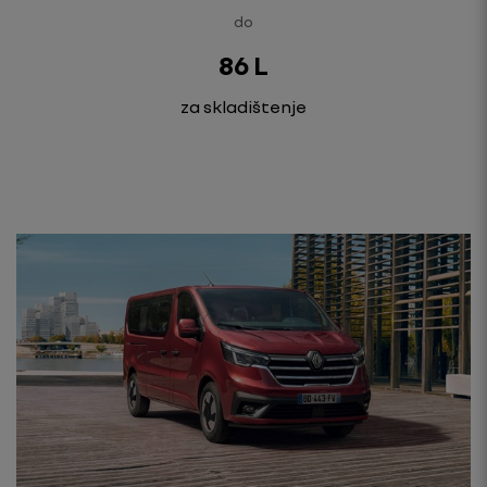
do
86 L
za skladištenje