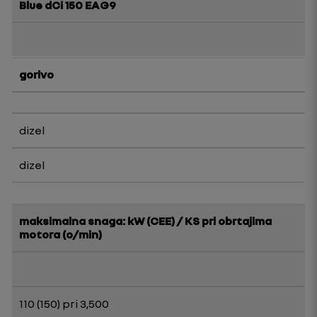
Blue dCi 150 EAG9
gorivo
dizel
dizel
maksimalna snaga: kW (CEE) / KS pri obrtajima
motora (o/min)
110 (150) pri 3,500