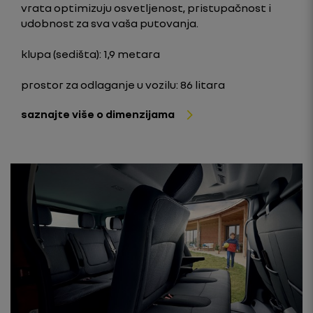
vrata optimizuju osvetljenost, pristupačnost i
udobnost za sva vaša putovanja.
klupa (sedišta): 1,9 metara
prostor za odlaganje u vozilu: 86 litara
saznajte više o dimenzijama