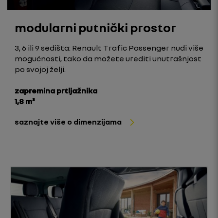
modularni putnički prostor
3, 6 ili 9 sedišta: Renault Trafic Passenger nudi više
mogućnosti, tako da možete urediti unutrašnjost
po svojoj želji.
zapremina prtljažnika
1,8 m³
saznajte više o dimenzijama