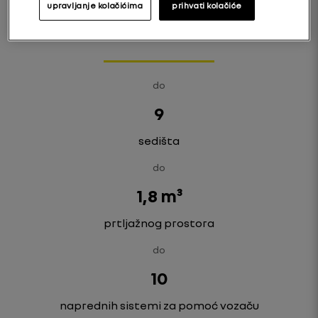
upravljanje kolačićima
prihvati kolačiće
do
9
sedišta
do
1,8 m³
prtljažnog prostora
do
10
naprednih sistemi za pomoć vozaču