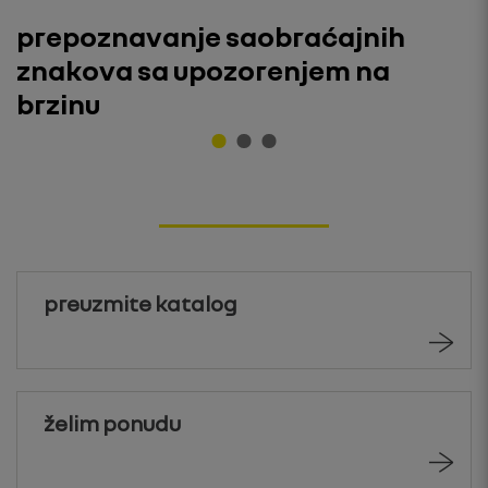
prepoznavanje saobraćajnih
znakova sa upozorenjem na
brzinu
preuzmite katalog
želim ponudu