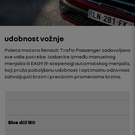
udobnost vožnje
Paleta motora Renault Trafic Passenger zadovoljava
sve vaše potrebe. Izaberite između manuelnog
menjača ili EAG9 (9-stepenog) automatskog menjača,
koji pruža poboljšanu udobnost i optimalnu odzivnost
zahvaljujući brzim i preciznim promenama brzina.
Blue dCi 150