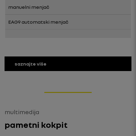
manuelni menjač
EAG9 automatski menjač
saznajte više
multimedija
pametni kokpit