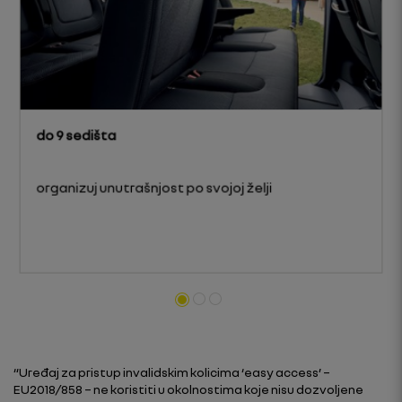
do 9 sedišta
organizuj unutrašnjost po svojoj želji
“Uređaj za pristup invalidskim kolicima ‘easy access’ –
EU2018/858 – ne koristiti u okolnostima koje nisu dozvoljene