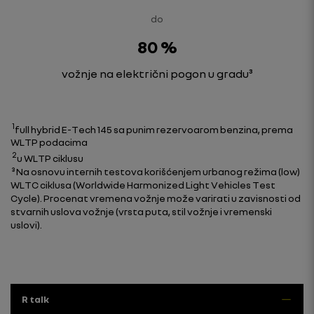
do
80 %
vožnje na električni pogon u gradu³
1
full hybrid E-Tech 145 sa punim rezervoarom benzina, prema
WLTP podacima
2
u WLTP ciklusu
³ Na osnovu internih testova korišćenjem urbanog režima (low)
WLTC ciklusa (Worldwide Harmonized Light Vehicles Test
Cycle). Procenat vremena vožnje može varirati u zavisnosti od
stvarnih uslova vožnje (vrsta puta, stil vožnje i vremenski
uslovi).
R talk