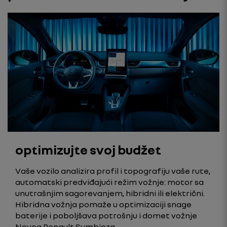
optimizujte svoj budžet
Vaše vozilo analizira profil i topografiju vaše rute,
automatski predviđajući režim vožnje: motor sa
unutrašnjim sagorevanjem, hibridni ili električni.
Hibridna vožnja pomaže u optimizaciji snage
baterije i poboljšava potrošnju i domet vožnje
Novog Renault Symbioza.