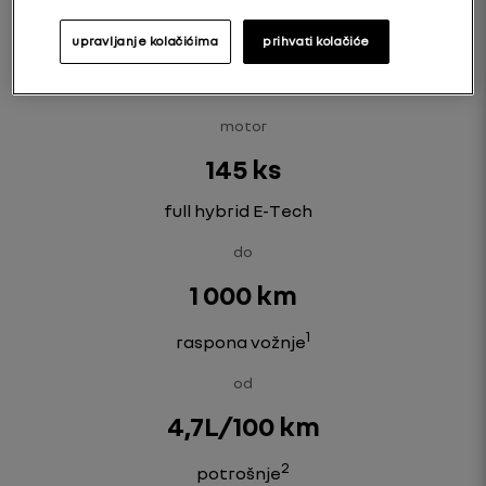
**Full hybrid E-Tech u poređenju sa mild hybrid auto pogonskim
sistemom, prema WLTP City protokolu/izvor: UTAC i IDIADA/
upravljanje kolačićima
prihvati kolačiće
2024 .
motor
145 ks
full hybrid E-Tech
do
1 000 km
1
raspona vožnje
od
4,7L/100 km
2
potrošnje