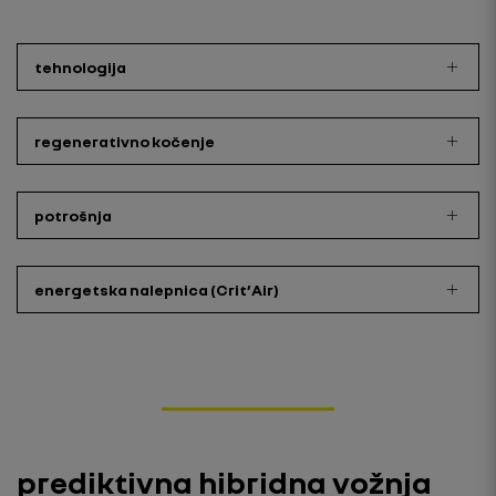
tehnologija
regenerativno kočenje
potrošnja
energetska nalepnica (Crit’Air)
prediktivna hibridna vožnja