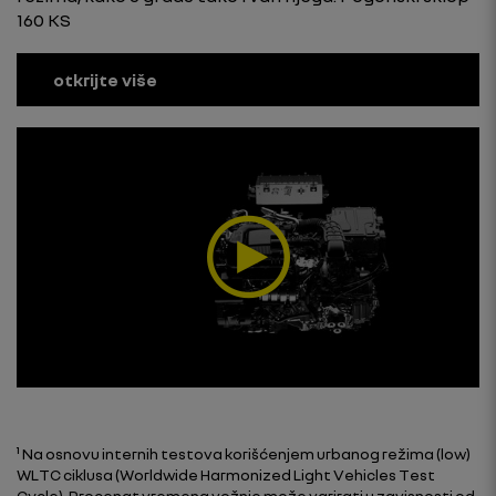
160 KS
otkrijte više
¹ Na osnovu internih testova korišćenjem urbanog režima (low)
WLTC ciklusa (Worldwide Harmonized Light Vehicles Test
Cycle). Procenat vremena vožnje može varirati u zavisnosti od