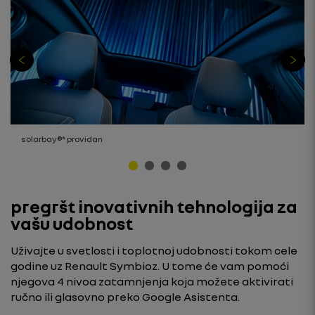
solarbay®* providan
pregršt inovativnih tehnologija za
vašu udobnost
Uživajte u svetlosti i toplotnoj udobnosti tokom cele
godine uz Renault Symbioz. U tome će vam pomoći
njegova 4 nivoa zatamnjenja koja možete aktivirati
ručno ili glasovno preko Google Asistenta.