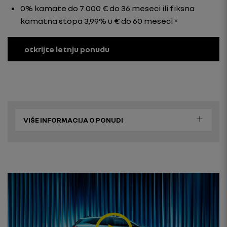
0% kamate do 7.000 € do 36 meseci ili fiksna
kamatna stopa 3,99% u € do 60 meseci *
otkrijte letnju ponudu
VIŠE INFORMACIJA O PONUDI