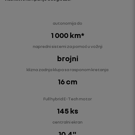
autonomija do
1 000 km*
napredni sistemi za pomoć u vožnji
brojni
klizna zadnja klupa sa rasponom kretanja
16 cm
Full hybrid E-Tech motor
145 ks
centralni ekran
10,4"