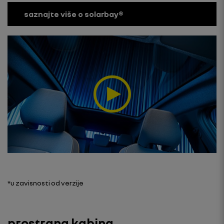
saznajte više o solarbay®
*u zavisnosti od verzije
prostrana kabina