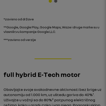
*zavisno od države
**Google, Google Play, Google Maps, Waze i druge marke su u
vlasništvu kompanije Google LLC.
***zavisno od verzije
full hybrid E-Tech motor
Obavljajte svoje svakodnevne aktivnosti bez brige uz
autonomiju od 1.000 km, uz uštedu goriva do 40%¹.
Uživajte u vožnji sa do 80%² potpunog električnog
režima, kako u gradu tako i van njega. Pogonski sklop