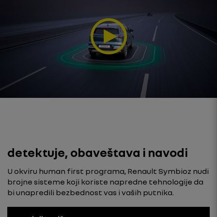
detektuje, obaveštava i navodi
U okviru human first programa, Renault Symbioz nudi
brojne sisteme koji koriste napredne tehnologije da
bi unapredili bezbednost vas i vaših putnika.