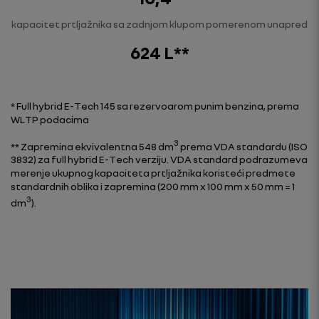
kapacitet prtljažnika sa zadnjom klupom pomerenom unapred
624 L**
* Full hybrid E-Tech 145 sa rezervoarom punim benzina, prema
WLTP podacima
3
** Zapremina ekvivalentna 548 dm
prema VDA standardu (ISO
3832) za full hybrid E-Tech verziju. VDA standard podrazumeva
merenje ukupnog kapaciteta prtljažnika koristeći predmete
standardnih oblika i zapremina (200 mm x 100 mm x 50 mm = 1
3
dm
).