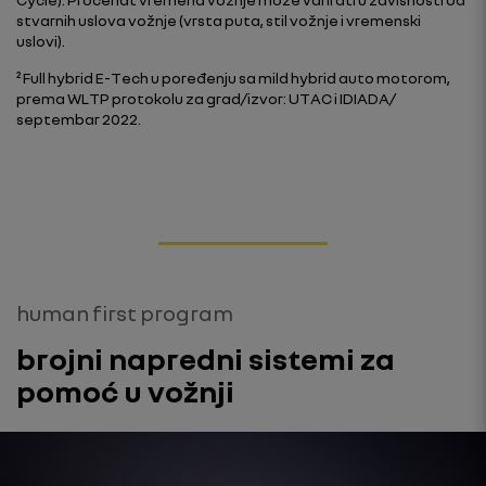
stvarnih uslova vožnje (vrsta puta, stil vožnje i vremenski
uslovi).
² Full hybrid E-Tech u poređenju sa mild hybrid auto motorom,
prema WLTP protokolu za grad/izvor: UTAC i IDIADA/
septembar 2022.
human first program
brojni napredni sistemi za
pomoć u vožnji