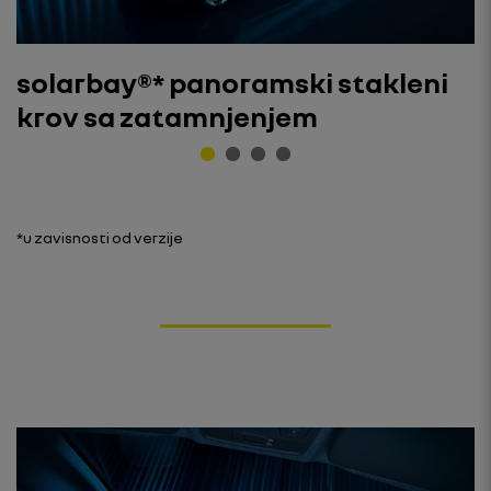
solarbay®* panoramski stakleni
krov sa zatamnjenjem
*u zavisnosti od verzije