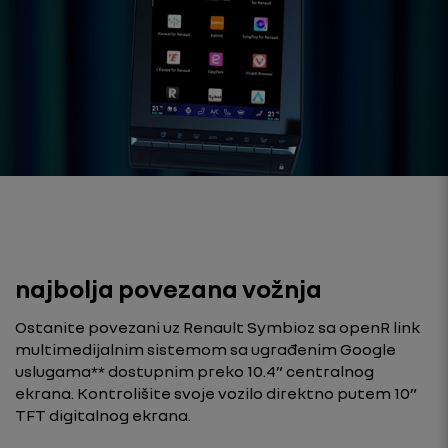
najbolja povezana vožnja
Ostanite povezani uz Renault Symbioz sa openR link
multimedijalnim sistemom sa ugrađenim Google
uslugama** dostupnim preko 10.4” centralnog
ekrana. Kontrolišite svoje vozilo direktno putem 10”
TFT digitalnog ekrana.