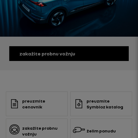
zakažite probnu vožnju
preuzmite
preuzmite
cenovnik
Symbioz katalog
zakažite probnu
želim ponudu
vožnju