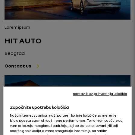
Lorem ipsum
HIT AUTO
Beograd
Contact us
nastavi bez prihvatanja kolačića
Započnite upotrebu kolačića
Naša internet stranica i naši partneri koriste kolačiće za merenje
broja poseta stranici kao i njene performanse. To nam omogućuje da
vam prikazujemo oglase i sadržaje, koji su personalizovani i/ili koji
sadrže geolokaciju, a vama omogućuje interakciju sa našim