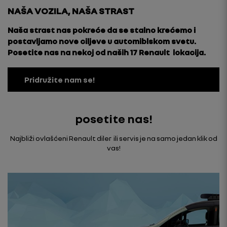
NAŠA VOZILA, NAŠA STRAST
Naša strast nas pokreće da se stalno krećemo i
postavljamo nove ciljeve u automiblskom svetu.
Posetite nas na nekoj od naših 17 Renault lokacija.
Pridružite nam se!
posetite nas!
Najbliži ovlašćeni Renault diler ili servis je na samo jedan klik od
vas!