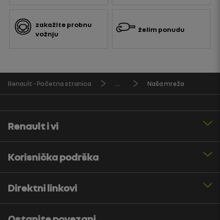
zakažite probnu
želim ponudu
vožnju