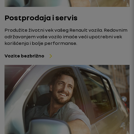
Postprodaja i servis
Produžite životni vek vašeg Renault vozila. Redovnim
održavanjem vaše vozilo imaće veći upotrebni vek
korišćenja i bolje performanse.
Vozite bezbrižno