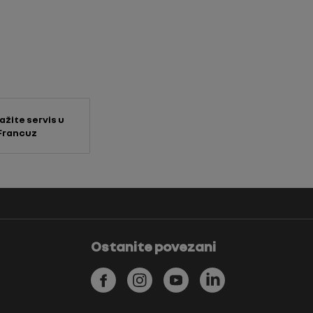
ažite servis u
Francuz