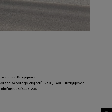
Poslovnica Kragujevac
Adresa: Miodraga Vlajića Šuke 10, 34000 Kragujevac
Telefon: 034/6336-235