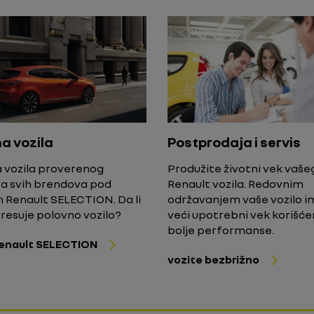
a vozila
Postprodaja i servis
 vozila proverenog
Produžite životni vek vaše
ta svih brendova pod
Renault vozila. Redovnim
Renault SELECTION. Da li
održavanjem vaše vozilo 
eresuje polovno vozilo?
veći upotrebni vek korišćen
bolje performanse.
Renault SELECTION
vozite bezbrižno