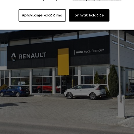
upravljanje kolačićima
prihvati kolačiće