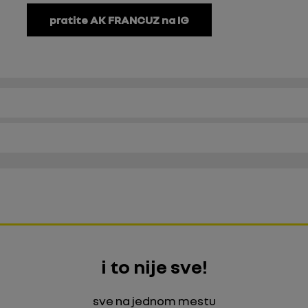
pratite AK FRANCUZ na IG
i to nije sve!
sve na jednom mestu