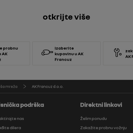
otkrijte više
e probnu
izaberite
zak
u AK
kupovinu u AK
AK 
z
Francuz