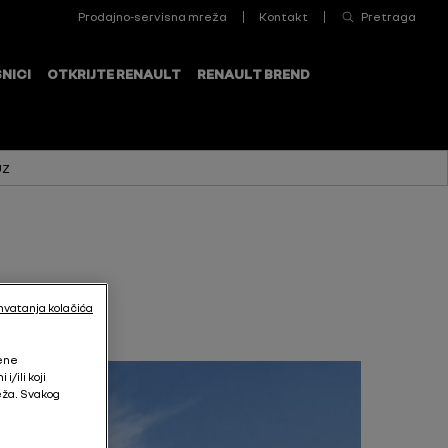
UZ
hvatanja kolačića
jene
/ili koji
eža. Svakog