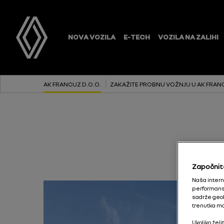
AK FRANCUZ D.O.O.
ZAKAŽITE PROBNU VOŽNJU U AK FRAN
Započnit
Naša interne
performanse
sadrže geol
trenutka mo
Ukoliko žel