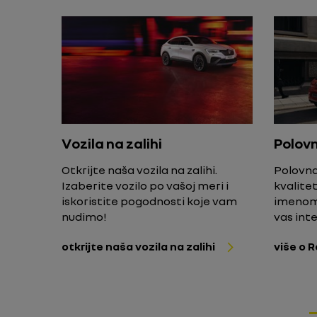
Vozila na zalihi
Polovn
Otkrijte naša vozila na zalihi.
Polovna
Izaberite vozilo po vašoj meri i
kvalite
iskoristite pogodnosti koje vam
imenom 
nudimo!
vas int
otkrijte naša vozila na zalihi
više o 