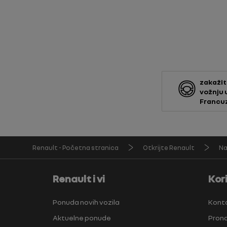
zakažit
vožnju 
Francu