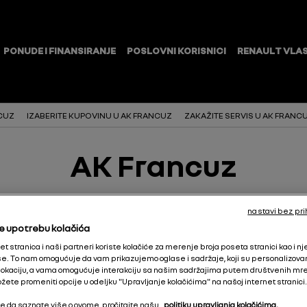
CUZ
IZABERITE KUPOVINU U AK FRANCUZ
ZAKAŽITE SERVIS U AK FRANC
AK Francuz
nastavi bez pri
e upotrebu kolačića
t stranica i naši partneri koriste kolačiće za merenje broja poseta stranici kao i n
. To nam omogućuje da vam prikazujemo oglase i sadržaje, koji su personalizovani i
okaciju, a vama omogućuje interakciju sa našim sadržajima putem društvenih mr
žete promeniti opcije u odeljku "Upravljanje kolačićima" na našoj internet stranici.
ite da saznate više o ovome, pročitajte našu
politiku upravljanja kolačićima.