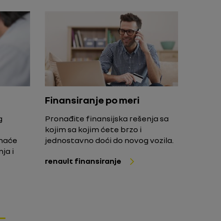
Finansiranje po meri
g
Pronađite finansijska rešenja sa
kojim sa kojim ćete brzo i
imaće
jednostavno doći do novog vozila.
ja i
renault finansiranje