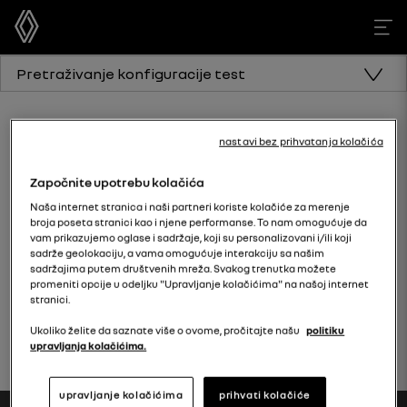
Pretraživanje konfiguracije test
Pronađite svoju
nastavi bez prihvatanja kolačića
konfiguraciju
Započnite upotrebu kolačića
Naša internet stranica i naši partneri koriste kolačiće za merenje
vozila
broja poseta stranici kao i njene performanse. To nam omogućuje da
vam prikazujemo oglase i sadržaje, koji su personalizovani i/ili koji
sadrže geolokaciju, a vama omogućuje interakciju sa našim
sadržajima putem društvenih mreža. Svakog trenutka možete
promeniti opcije u odeljku "Upravljanje kolačićima" na našoj internet
stranici.
SECTION TITLE
Ukoliko želite da saznate više o ovome, pročitajte našu
politiku
upravljanja kolačićima.
upravljanje kolačićima
prihvati kolačiće