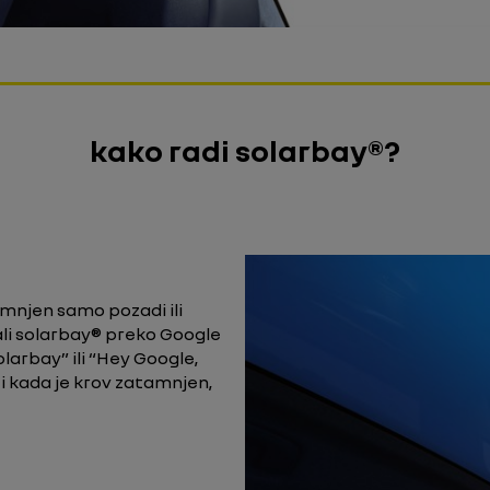
kako radi solarbay®?
mnjen samo pozadi ili
li solarbay® preko Google
larbay” ili “Hey Google,
i kada je krov zatamnjen,