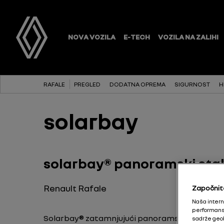
RAFALE
PREGLED
DODATNA OPREMA
SIGURNOST
H
solarbay
solarbay® panoramski stak
Renault Rafale
Započnit
Naša interne
performanse
Solarbay® zatamnjujući panoramski stakleni 
sadrže geol