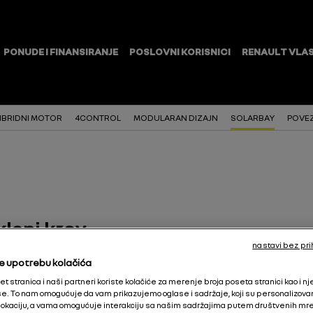
IBRIDNI MOTOR
4CONTROL
MODULARAN DIZAJN
SOLARBAY
POVE
leni krov
nastavi bez pri
e upotrebu kolačića
t stranica i naši partneri koriste kolačiće za merenje broja poseta stranici kao i n
. To nam omogućuje da vam prikazujemo oglase i sadržaje, koji su personalizovani i
krov modela Renault Rafale
okaciju, a vama omogućuje interakciju sa našim sadržajima putem društvenih mr