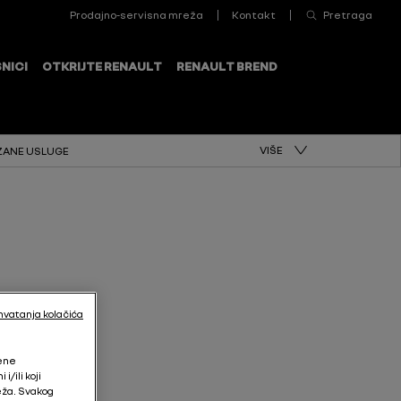
VIŠE
ZANE USLUGE
hvatanja kolačića
jene
/ili koji
eža. Svakog