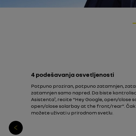
4 podešavanja osvetljenosti
Potpuno proziran, potpuno zatamnjen, zata
zatamnjen samo napred. Da biste kontrolisa
Asistenta¹, recite “Hey Google, open/close so
open/close solarbay at the front/rear”. Čak 
možete uživati u prirodnom svetlu.