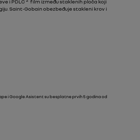
2
jeve i PDLC
film između staklenih ploča koji
giju. Saint-Gobain obezbeđuje stakleni krov i
e i Google Asistent su besplatne prvih 5 godina od