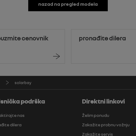
nazad na pregled modela
euzmite cenovnik
pronađite dilera