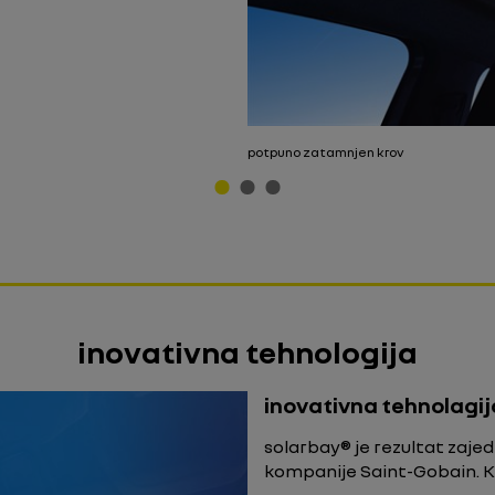
potpuno zatamnjen krov
inovativna tehnologija
inovativna tehnolagij
solarbay® je rezultat zaje
kompanije Saint-Gobain. Ko