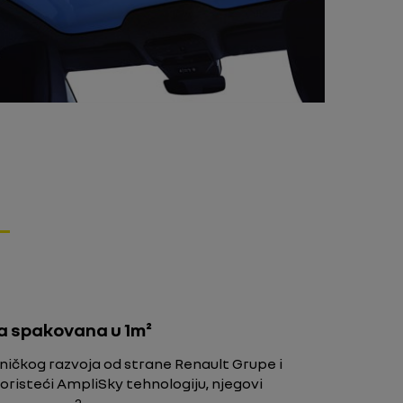
a spakovana u 1m²
dničkog razvoja od strane Renault Grupe i
risteći AmpliSky tehnologiju, njegovi