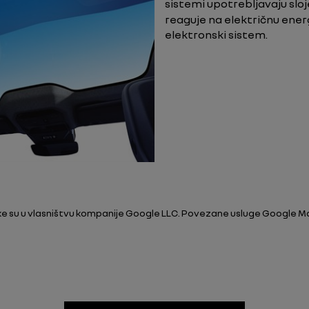
sistemi upotrebljavaju slo
reaguje na električnu ener
elektronski sistem.
e su u vlasništvu kompanije Google LLC. Povezane usluge Google Map