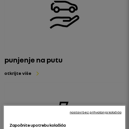
punjenje na putu
otkrijte više
nastavi bez prihvatanja kolačića
Započnite upotrebu kolačića