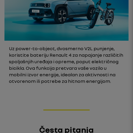
Uz power-to-object, dvosmerno V2L punjenje,
koristite bateriju Renault 4 za napajanje različitih
spoljašnjih uređaja i opreme, poput električnog
bicikla. Ova funkcija pretvara vaše vozilo u
mobilni izvor energije, idealan za aktivnosti na
otvorenom ili potrebe za hitnom energijom.
Česta pitanja