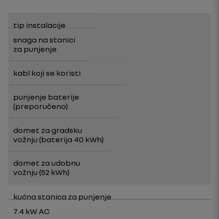
tip instalacije
snaga na stanici
za punjenje
kabl koji se koristi
punjenje baterije
(preporučeno)
domet za gradsku
vožnju (baterija 40 kWh)
domet za udobnu
vožnju (52 kWh)
kućna stanica za punjenje
7.4 kW AC