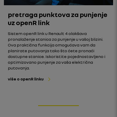
pretraga punktova za punjenje
uz openR link
Sistem openR link u Renault 4 olakšava
pronalaženje stanica za punjenje u vašoj blizini.
Ova praktična funkcija omogućava vam da
planirate putovanja tako što ćete pronaći
dostupne stanice. Iskoristite pojednostavljeno i
optimizovano punjenje za vaša električna
putovanja.
više o openR linku