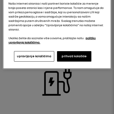
Naša internet stranica i naši partneri koriste kolačiće za merenje
broja poseta stranici kao i njene performanse. To nam omogućuje da
vam prikazujemo oglase i sadržaje, koji su personalizovani i/ili koji
sadrže geolokaciju, a vama omogućuje interakciju sa našim
sadržajima putem društvenih mreža. Svakog trenutka možete
kablovi i vreme punjenja
promeniti opcije u odeljku "Upravljanje kolačićima" na našoj internet
stranici.
Ukoliko želite da saznate više o ovome, pročitajte našu
politiku
otkrijte više
upravljanja kolačićima.
upravljanje kolačićima
prihvati kolačiće