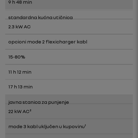
9 h 48 min
standardna kućna utičnica
2.3 kW AC
opcioni mode 2 flexicharger kabl
15-80%
11 h 12 min
17 h 13 min
javna stanica za punjenje
22 kW AC²
mode 3 kabl uključen u kupovinu¹