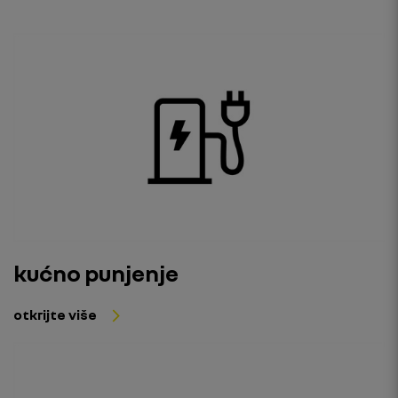
kućno punjenje
otkrijte više