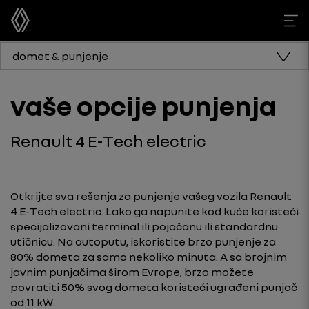
domet & punjenje
vaše opcije punjenja
Renault 4 E-Tech electric
Otkrijte sva rešenja za punjenje vašeg vozila Renault
4 E-Tech electric. Lako ga napunite kod kuće koristeći
specijalizovani terminal ili pojačanu ili standardnu
utičnicu. Na autoputu, iskoristite brzo punjenje za
80% dometa za samo nekoliko minuta. A sa brojnim
javnim punjačima širom Evrope, brzo možete
povratiti 50% svog dometa koristeći ugrađeni punjač
od 11 kW.