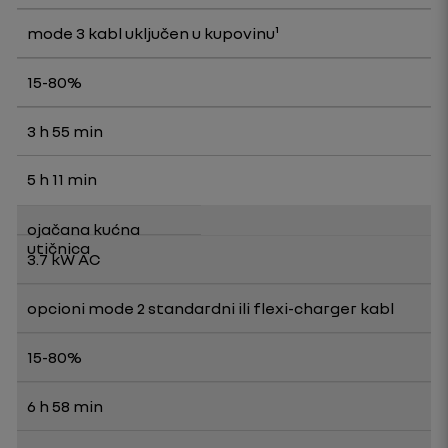
mode 3 kabl uključen u kupovinu¹
15-80%
3 h 55 min
5 h 11 min
ojačana kućna
utičnica
3.7 kW AC
opcioni mode 2 standardni ili flexi-charger kabl
15-80%
6 h 58 min