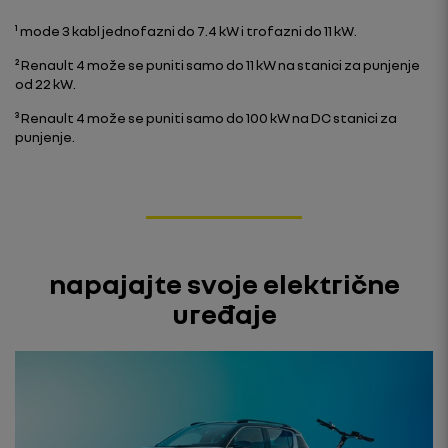
¹ mode 3 kabl jednofazni do 7.4 kW i trofazni do 11 kW.
² Renault 4 može se puniti samo do 11 kW na stanici za punjenje
od 22 kW.
³ Renault 4 može se puniti samo do 100 kW na DC stanici za
punjenje.
napajajte svoje električne
uređaje