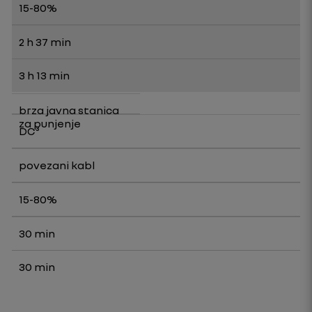
15-80%
2 h 37 min
3 h 13 min
brza javna stanica
za punjenje
DC³
povezani kabl
15-80%
30 min
30 min