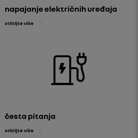
napajanje električnih uređaja
otkrijte više
česta pitanja
otkrijte više