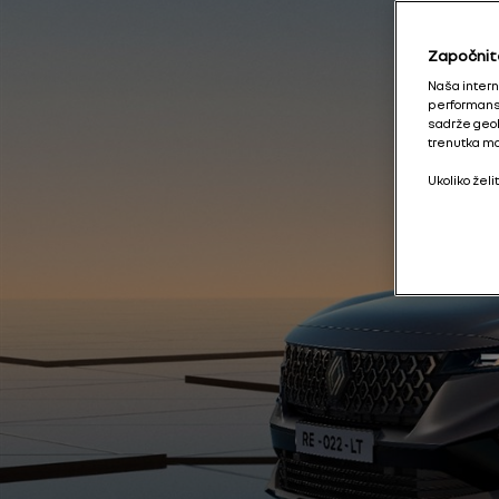
Započnit
Naša interne
performanse
sadrže geol
trenutka mo
Ukoliko žel