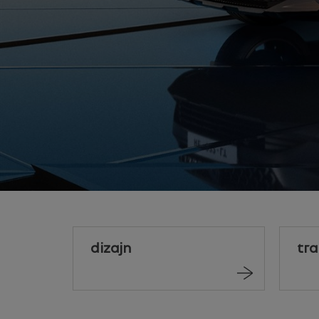
dizajn
tr