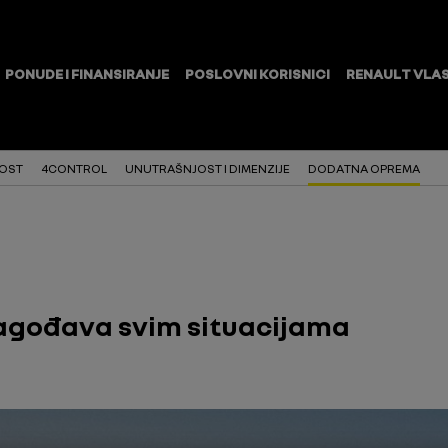
OST
4CONTROL
UNUTRAŠNJOST I DIMENZIJE
DODATNA OPREMA
ilagođava svim situacijama