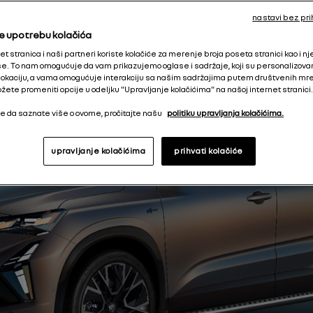
nastavi bez pri
e upotrebu kolačića
t stranica i naši partneri koriste kolačiće za merenje broja poseta stranici kao i n
. To nam omogućuje da vam prikazujemo oglase i sadržaje, koji su personalizovani i
okaciju, a vama omogućuje interakciju sa našim sadržajima putem društvenih mr
žete promeniti opcije u odeljku "Upravljanje kolačićima" na našoj internet stranici.
ite da saznate više o ovome, pročitajte našu
politiku upravljanja kolačićima.
upravljanje kolačićima
prihvati kolačiće