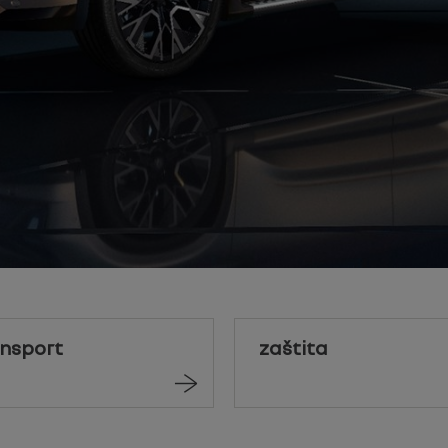
ansport
zaštita