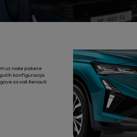
jim uz naše pakete
gućih konfiguracija.
agove za vaš Renault