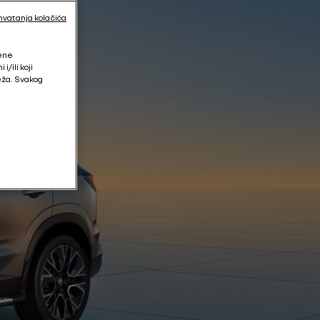
hvatanja kolačića
jene
/ili koji
eža. Svakog