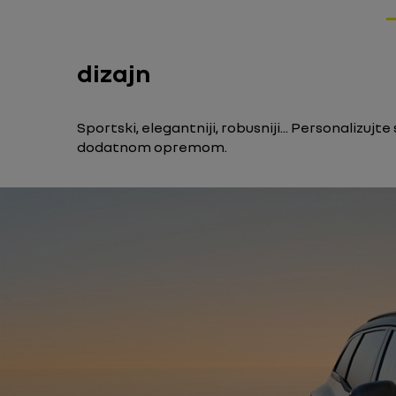
dizajn
Sportski, elegantniji, robusniji... Personalizuj
dodatnom opremom.