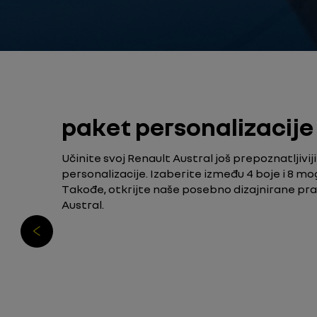
paket personalizacije
Učinite svoj Renault Austral još prepoznatljivi
personalizacije. Izaberite između 4 boje i 8 mo
Takođe, otkrijte naše posebno dizajnirane pr
Austral.