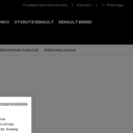
ZBEDNOSNE FUNKCIJE
PERSONALIZACIJA
hvatanja kolačića
jene
/ili koji
eža. Svakog