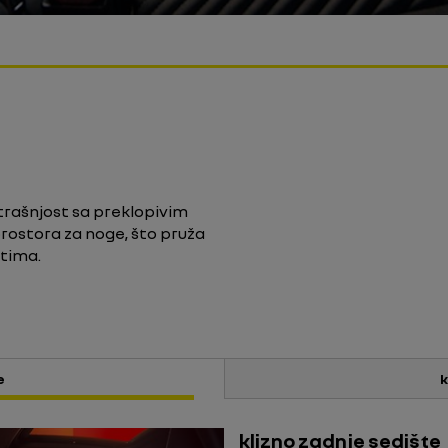
rašnjost sa preklopivim
prostora za noge, što pruža
tima.
e
k
klizno zadnje sedište