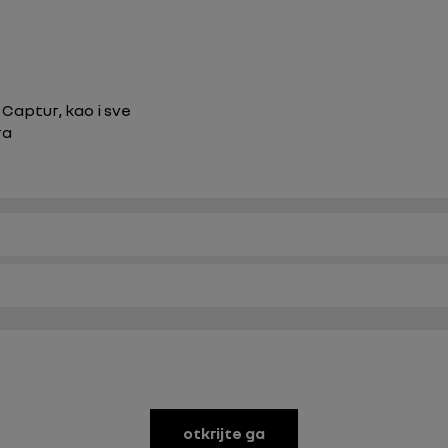
Captur, kao i sve
ora
otkrijte ga