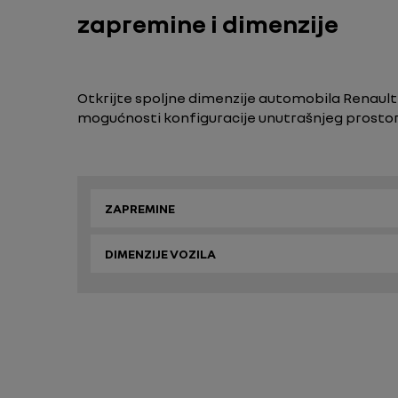
zapremine i dimenzije
Otkrijte spoljne dimenzije automobila Renault 
mogućnosti konfiguracije unutrašnjeg prost
ZAPREMINE
DIMENZIJE VOZILA