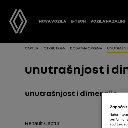
CAPTUR
OTKRIJTE GA
DODATNA OPREMA
UNUTRAŠNJO
unutrašnjost i d
unutrašnjost i dimenzije
Započnit
Naša interne
performanse
Renault Captur
sadrže geol