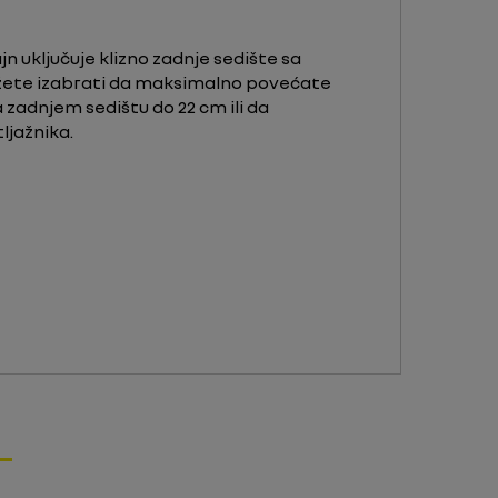
jn uključuje klizno zadnje sedište sa
ete izabrati da maksimalno povećate
 zadnjem sedištu do 22 cm ili da
ljažnika.