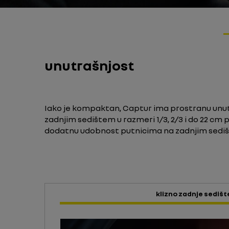
unutrašnjost
Iako je kompaktan, Captur ima prostranu unut
zadnjim sedištem u razmeri 1/3, 2/3 i do 22 cm 
dodatnu udobnost putnicima na zadnjim sediš
klizno zadnje sedišt