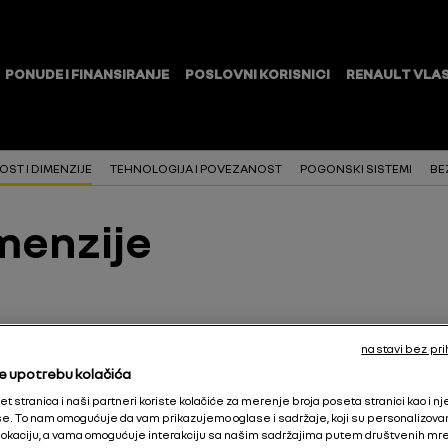
ST I DIMENZIJE
TEHNOLOGIJA I POVEZANOST
POGONSKI SISTEMI
BE
imenzije
nastavi bez pri
e upotrebu kolačića
t stranica i naši partneri koriste kolačiće za merenje broja poseta stranici kao i n
. To nam omogućuje da vam prikazujemo oglase i sadržaje, koji su personalizovani i
okaciju, a vama omogućuje interakciju sa našim sadržajima putem društvenih mr