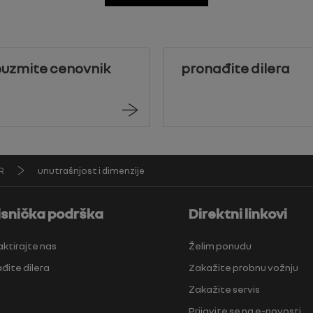
euzmite cenovnik
pronađite dilera