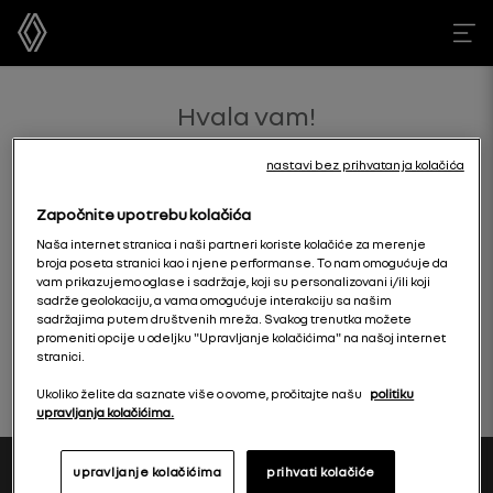
Hvala vam!
zahtev je potvrđen
nastavi bez prihvatanja kolačića
Započnite upotrebu kolačića
Naša internet stranica i naši partneri koriste kolačiće za merenje
broja poseta stranici kao i njene performanse. To nam omogućuje da
vam prikazujemo oglase i sadržaje, koji su personalizovani i/ili koji
sadrže geolokaciju, a vama omogućuje interakciju sa našim
sadržajima putem društvenih mreža. Svakog trenutka možete
pratite nas na
početna stranica
promeniti opcije u odeljku "Upravljanje kolačićima" na našoj internet
facebooku
stranici.
Ukoliko želite da saznate više o ovome, pročitajte našu
politiku
upravljanja kolačićima.
upravljanje kolačićima
prihvati kolačiće