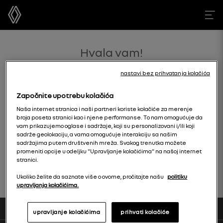
Hvala vam!
zahtev je potvrđen
nastavi bez prihvatanja kolačića
Započnite upotrebu kolačića
Naša internet stranica i naši partneri koriste kolačiće za merenje
broja poseta stranici kao i njene performanse. To nam omogućuje da
vam prikazujemo oglase i sadržaje, koji su personalizovani i/ili koji
sadrže geolokaciju, a vama omogućuje interakciju sa našim
sadržajima putem društvenih mreža. Svakog trenutka možete
pratite nas na
promeniti opcije u odeljku "Upravljanje kolačićima" na našoj internet
početna stranica
facebooku
stranici.
Ukoliko želite da saznate više o ovome, pročitajte našu
politiku
upravljanja kolačićima.
upravljanje kolačićima
prihvati kolačiće